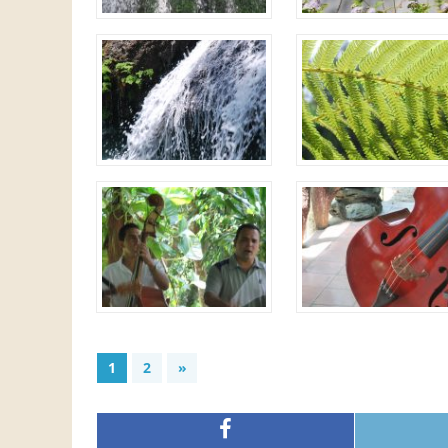
1
2
»