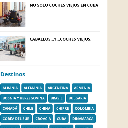
NO SOLO COCHES VIEJOS EN CUBA
CABALLOS…Y…COCHES VIEJOS..
Destinos
ALBANIA
ALEMANIA
ARGENTINA
ARMENIA
BOSNIA Y HERZEGOVINA
BRASIL
BULGARIA
CANADÁ
CHILE
CHINA
CHIPRE
COLOMBIA
COREA DEL SUR
CROACIA
CUBA
DINAMARCA