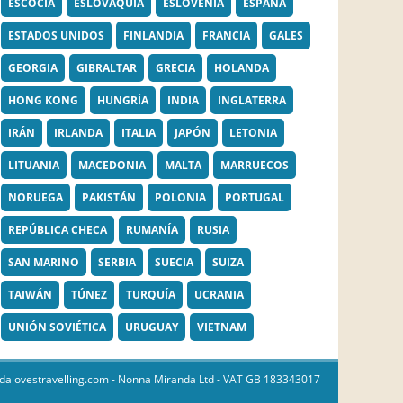
ESCOCIA
ESLOVAQUIA
ESLOVENIA
ESPAÑA
ESTADOS UNIDOS
FINLANDIA
FRANCIA
GALES
GEORGIA
GIBRALTAR
GRECIA
HOLANDA
HONG KONG
HUNGRÍA
INDIA
INGLATERRA
IRÁN
IRLANDA
ITALIA
JAPÓN
LETONIA
LITUANIA
MACEDONIA
MALTA
MARRUECOS
NORUEGA
PAKISTÁN
POLONIA
PORTUGAL
REPÚBLICA CHECA
RUMANÍA
RUSIA
SAN MARINO
SERBIA
SUECIA
SUIZA
TAIWÁN
TÚNEZ
TURQUÍA
UCRANIA
UNIÓN SOVIÉTICA
URUGUAY
VIETNAM
dalovestravelling.com
- Nonna Miranda Ltd - VAT GB 183343017