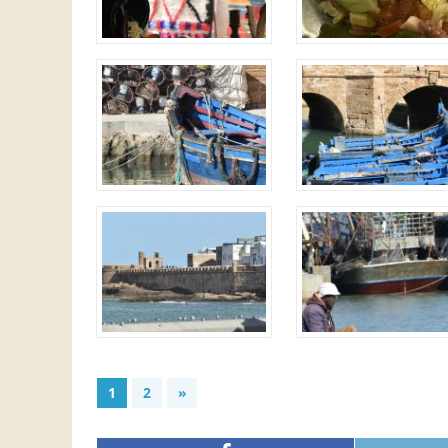
1
2
»