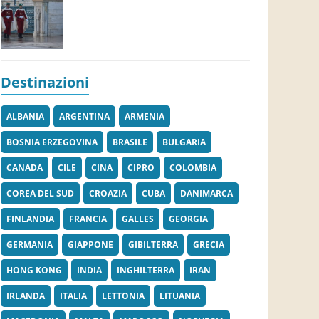
Destinazioni
ALBANIA
ARGENTINA
ARMENIA
BOSNIA ERZEGOVINA
BRASILE
BULGARIA
CANADA
CILE
CINA
CIPRO
COLOMBIA
COREA DEL SUD
CROAZIA
CUBA
DANIMARCA
FINLANDIA
FRANCIA
GALLES
GEORGIA
GERMANIA
GIAPPONE
GIBILTERRA
GRECIA
HONG KONG
INDIA
INGHILTERRA
IRAN
IRLANDA
ITALIA
LETTONIA
LITUANIA