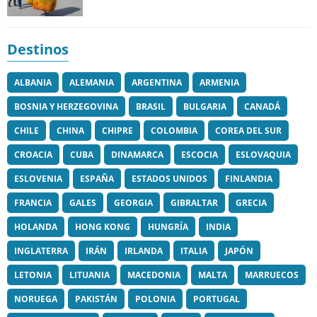
Destinos
ALBANIA
ALEMANIA
ARGENTINA
ARMENIA
BOSNIA Y HERZEGOVINA
BRASIL
BULGARIA
CANADÁ
CHILE
CHINA
CHIPRE
COLOMBIA
COREA DEL SUR
CROACIA
CUBA
DINAMARCA
ESCOCIA
ESLOVAQUIA
ESLOVENIA
ESPAÑA
ESTADOS UNIDOS
FINLANDIA
FRANCIA
GALES
GEORGIA
GIBRALTAR
GRECIA
HOLANDA
HONG KONG
HUNGRÍA
INDIA
INGLATERRA
IRÁN
IRLANDA
ITALIA
JAPÓN
LETONIA
LITUANIA
MACEDONIA
MALTA
MARRUECOS
NORUEGA
PAKISTÁN
POLONIA
PORTUGAL