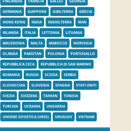
FINLANDIA
FRANCIA
GALLES
GEORGIA
GERMANIA
GIAPPONE
GIBILTERRA
GRECIA
HONG KONG
INDIA
INGHILTERRA
IRAN
IRLANDA
ITALIA
LETTONIA
LITUANIA
MACEDONIA
MALTA
MAROCCO
NORVEGIA
OLANDA
PAKISTAN
POLONIA
PORTOGALLO
REPUBBLICA CECA
REPUBBLICA DI SAN MARINO
ROMANIA
RUSSIA
SCOZIA
SERBIA
SLOVACCHIA
SLOVENIA
SPAGNA
STATI UNITI
SVEZIA
SVIZZERA
TAIWAN
TUNISIA
TURCHIA
UCRAINA
UNGHERIA
UNIONE SOVIETICA (URSS)
URUGUAY
VIETNAM