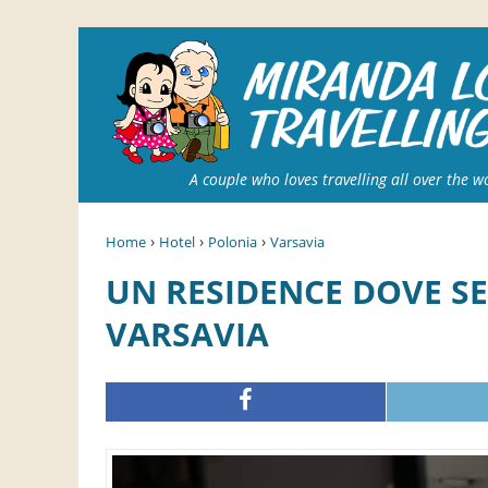
A couple who loves travelling all over the w
›
›
›
Home
Hotel
Polonia
Varsavia
UN RESIDENCE DOVE SENTIRSI COME A CASA A
VARSAVIA