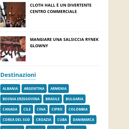
CLOTH HALL È UN DIVERTENTE
CENTRO COMMERCIALE
MANGIARE UNA SALSICCIA RYNEK
GLOWNY
Destinazioni
ALBANIA
ARGENTINA
ARMENIA
BOSNIA ERZEGOVINA
BRASILE
BULGARIA
CANADA
CILE
CINA
CIPRO
COLOMBIA
COREA DEL SUD
CROAZIA
CUBA
DANIMARCA