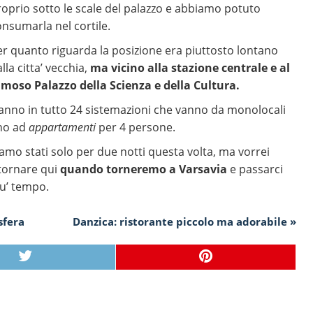
roprio sotto le scale del palazzo e abbiamo potuto
onsumarla nel cortile.
er quanto riguarda la posizione era piuttosto lontano
lla citta’ vecchia,
ma vicino alla stazione centrale e al
amoso Palazzo della Scienza e della Cultura.
anno in tutto 24 sistemazioni che vanno da monolocali
ino ad
appartamenti
per 4 persone.
amo stati solo per due notti questa volta, ma vorrei
itornare qui
quando torneremo a Varsavia
e passarci
iu’ tempo.
sfera
Danzica: ristorante piccolo ma adorabile »