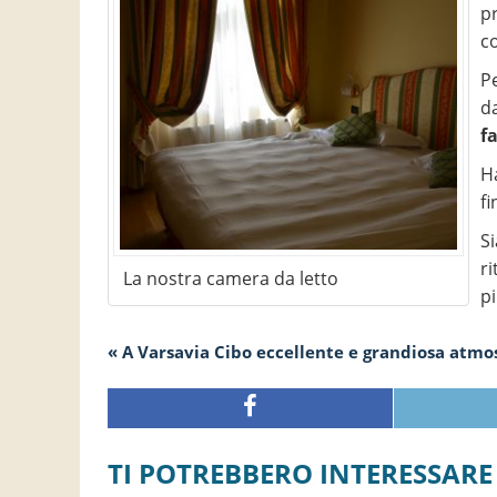
p
c
P
da
f
H
f
Si
r
La nostra camera da letto
p
« A Varsavia Cibo eccellente e grandiosa atmo
TI POTREBBERO INTERESSARE