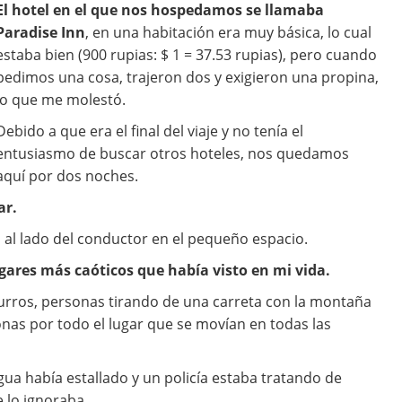
El hotel en el que nos hospedamos se llamaba
Paradise Inn
, en una habitación era muy básica, lo cual
estaba bien (900 rupias: $ 1 = 37.53 rupias), pero cuando
pedimos una cosa, trajeron dos y exigieron una propina,
lo que me molestó.
Debido a que era el final del viaje y no tenía el
entusiasmo de buscar otros hoteles, nos quedamos
aquí por dos noches.
ar.
s al lado del conductor en el pequeño espacio.
gares más caóticos que había visto en mi vida.
burros, personas tirando de una carreta con la montaña
onas por todo el lugar que se movían en todas las
a había estallado y un policía estaba tratando de
e lo ignoraba.