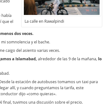
licado
o había
La calle en Rawalpindi
í que el
l menos dos veces.
 mi somnolencia y el bache.
e caigo del asiento varias veces.
egamos a Islamabad,
alrededor de las 9 de la mañana,
lo
mabad.
Desde la estación de autobuses tomamos un taxi para
llegar allí, y cuando preguntamos la tarifa, este
conductor dijo «como quieras».
Al final, tuvimos una discusión sobre el precio.