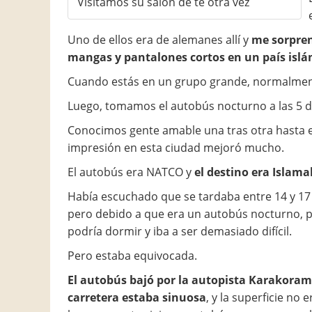
Visitamos su salón de té otra vez
Uno de ellos era de alemanes allí y
me sorprend
mangas y pantalones cortos en un país islá
Cuando estás en un grupo grande, normalment
Luego, tomamos el autobús nocturno a las 5 de 
Conocimos gente amable una tras otra hasta el f
impresión en esta ciudad mejoró mucho.
El autobús era NATCO y
el destino era Islama
Había escuchado que se tardaba entre 14 y 17
pero debido a que era un autobús nocturno, 
podría dormir y iba a ser demasiado difícil.
Pero estaba equivocada.
El autobús bajó por la autopista Karakoram 
carretera estaba sinuosa
, y la superficie no e