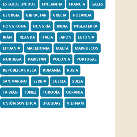
ESTADOS UNIDOS
FINLANDIA
FRANCIA
GALES
GEORGIA
GIBRALTAR
GRECIA
HOLANDA
HONG KONG
HUNGRÍA
INDIA
INGLATERRA
IRÁN
IRLANDA
ITALIA
JAPÓN
LETONIA
LITUANIA
MACEDONIA
MALTA
MARRUECOS
NORUEGA
PAKISTÁN
POLONIA
PORTUGAL
REPÚBLICA CHECA
RUMANÍA
RUSIA
SAN MARINO
SERBIA
SUECIA
SUIZA
TAIWÁN
TÚNEZ
TURQUÍA
UCRANIA
UNIÓN SOVIÉTICA
URUGUAY
VIETNAM