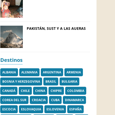
PAKISTÁN, SUST Y A LAS AUERAS
Destinos
ALBANIA
ALEMANIA
ARGENTINA
ARMENIA
BOSNIA Y HERZEGOVINA
BRASIL
BULGARIA
CANADÁ
CHILE
CHINA
CHIPRE
COLOMBIA
COREA DEL SUR
CROACIA
CUBA
DINAMARCA
ESCOCIA
ESLOVAQUIA
ESLOVENIA
ESPAÑA