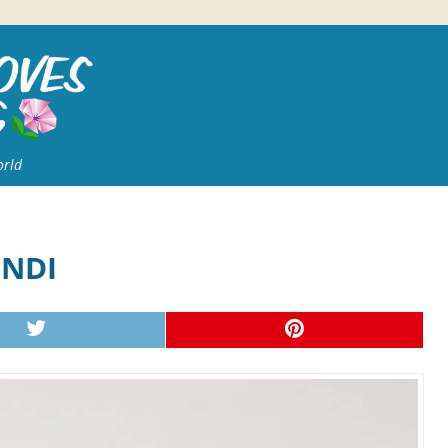
orld
INDI