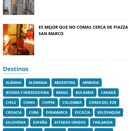
ES MEJOR QUE NO COMAS CERCA DE PIAZZA
SAN MARCO
Destinos
ALBANIA
ALEMANIA
ARGENTINA
ARMENIA
BOSNIA Y HERZEGOVINA
BRASIL
BULGARIA
CANADÁ
CHILE
CHINA
CHIPRE
COLOMBIA
COREA DEL SUR
CROACIA
CUBA
DINAMARCA
ESCOCIA
ESLOVAQUIA
ESLOVENIA
ESPAÑA
ESTADOS UNIDOS
FINLANDIA