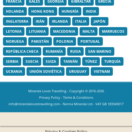
FRANCIA
GALES
GEORGIA
GIBRALTAR
GRECIA
HOLANDA
HONG KONG
HUNGRÍA
INDIA
INGLATERRA
IRÁN
IRLANDA
ITALIA
JAPÓN
LETONIA
LITUANIA
MACEDONIA
MALTA
MARRUECOS
NORUEGA
PAKISTÁN
POLONIA
PORTUGAL
REPÚBLICA CHECA
RUMANÍA
RUSIA
SAN MARINO
SERBIA
SUECIA
SUIZA
TAIWÁN
TÚNEZ
TURQUÍA
UCRANIA
UNIÓN SOVIÉTICA
URUGUAY
VIETNAM
Miranda Loves Travelling
- Copyright © 2016-2026
Privacy Policy
-
Terms & Conditions
info@mirandalovestravelling.com
- Nonna Miranda Ltd - VAT GB 183343017
Privacy & Cookies Policy