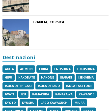
FRANCIA, CORSICA
Destinazioni
AKITA
AOMORI
CHIBA
ENOSHIMA
FUKUSHIMA
GIFU
HAKODATE
HAKONE
IBARAKI
ISE-SHIMA
ISOLA DI ISHIGAKI
ISOLA DI SADO
ISOLA TAKETOMI
IWATE
IZU
KAMAKURA
KANAZAWA
KAWAGOE
KYOTO
KYUSHU
LAGO KAWAGUCHI
MIURA