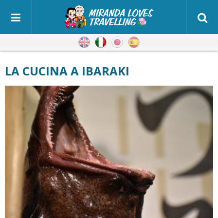
Inglese
Italiano
Giapponese
Spagnolo
LA CUCINA A IBARAKI