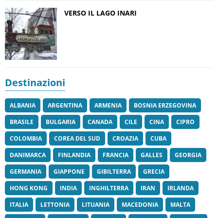
VERSO IL LAGO INARI
Destinazioni
ALBANIA
ARGENTINA
ARMENIA
BOSNIA ERZEGOVINA
BRASILE
BULGARIA
CANADA
CILE
CINA
CIPRO
COLOMBIA
COREA DEL SUD
CROAZIA
CUBA
DANIMARCA
FINLANDIA
FRANCIA
GALLES
GEORGIA
GERMANIA
GIAPPONE
GIBILTERRA
GRECIA
HONG KONG
INDIA
INGHILTERRA
IRAN
IRLANDA
ITALIA
LETTONIA
LITUANIA
MACEDONIA
MALTA