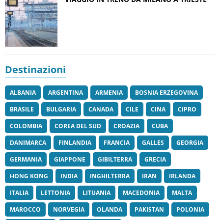
Destinazioni
ALBANIA
ARGENTINA
ARMENIA
BOSNIA ERZEGOVINA
BRASILE
BULGARIA
CANADA
CILE
CINA
CIPRO
COLOMBIA
COREA DEL SUD
CROAZIA
CUBA
DANIMARCA
FINLANDIA
FRANCIA
GALLES
GEORGIA
GERMANIA
GIAPPONE
GIBILTERRA
GRECIA
HONG KONG
INDIA
INGHILTERRA
IRAN
IRLANDA
ITALIA
LETTONIA
LITUANIA
MACEDONIA
MALTA
MAROCCO
NORVEGIA
OLANDA
PAKISTAN
POLONIA