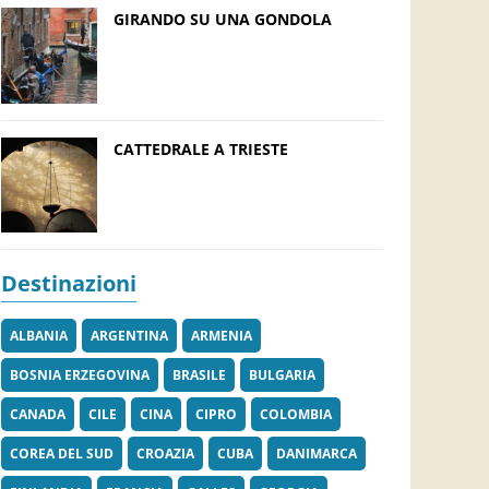
GIRANDO SU UNA GONDOLA
CATTEDRALE A TRIESTE
Destinazioni
ALBANIA
ARGENTINA
ARMENIA
BOSNIA ERZEGOVINA
BRASILE
BULGARIA
CANADA
CILE
CINA
CIPRO
COLOMBIA
COREA DEL SUD
CROAZIA
CUBA
DANIMARCA