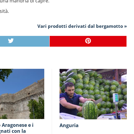
una mandria di capre.
ità.
Vari prodotti derivati dal bergamotto »
Anguria
gnati con la