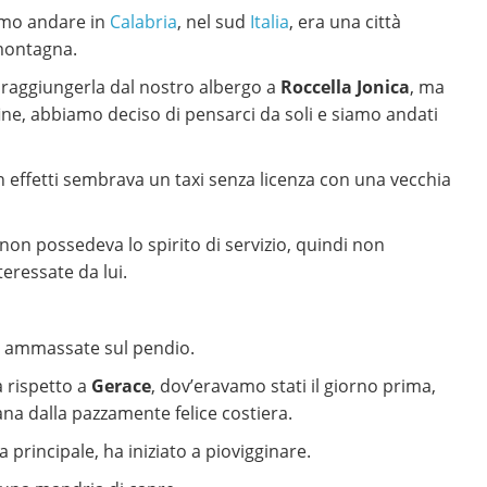
vamo andare in
Calabria
, nel sud
Italia
, era una città
 montagna.
 raggiungerla dal nostro albergo a
Roccella Jonica
, ma
 fine, abbiamo deciso di pensarci da soli e siamo andati
n effetti sembrava un taxi senza licenza con una vecchia
 non possedeva lo spirito di servizio, quindi non
eressate da lui.
se ammassate sul pendio.
a rispetto a
Gerace
, dov’eravamo stati il giorno prima,
ana dalla pazzamente felice costiera.
 principale, ha iniziato a piovigginare.