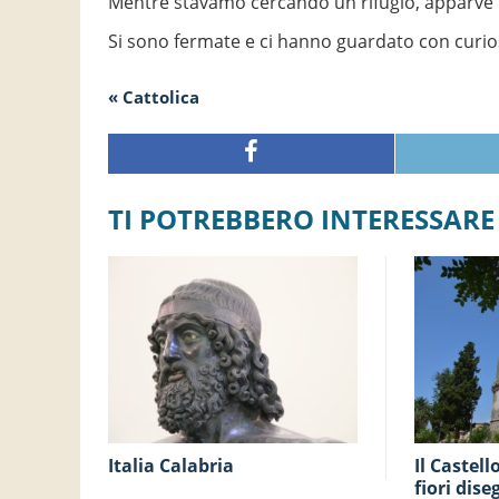
Mentre stavamo cercando un rifugio, apparve 
Si sono fermate e ci hanno guardato con curios
« Cattolica
TI POTREBBERO INTERESSARE
Italia Calabria
Il Castello Aragonese e i
fiori dise