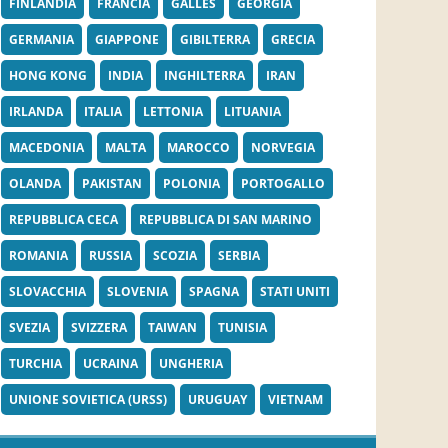
FINLANDIA
FRANCIA
GALLES
GEORGIA
GERMANIA
GIAPPONE
GIBILTERRA
GRECIA
HONG KONG
INDIA
INGHILTERRA
IRAN
IRLANDA
ITALIA
LETTONIA
LITUANIA
MACEDONIA
MALTA
MAROCCO
NORVEGIA
OLANDA
PAKISTAN
POLONIA
PORTOGALLO
REPUBBLICA CECA
REPUBBLICA DI SAN MARINO
ROMANIA
RUSSIA
SCOZIA
SERBIA
SLOVACCHIA
SLOVENIA
SPAGNA
STATI UNITI
SVEZIA
SVIZZERA
TAIWAN
TUNISIA
TURCHIA
UCRAINA
UNGHERIA
UNIONE SOVIETICA (URSS)
URUGUAY
VIETNAM