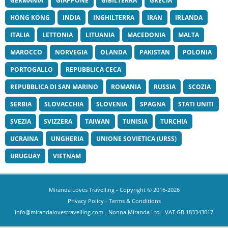
GERMANIA
GIAPPONE
GIBILTERRA
GRECIA
HONG KONG
INDIA
INGHILTERRA
IRAN
IRLANDA
ITALIA
LETTONIA
LITUANIA
MACEDONIA
MALTA
MAROCCO
NORVEGIA
OLANDA
PAKISTAN
POLONIA
PORTOGALLO
REPUBBLICA CECA
REPUBBLICA DI SAN MARINO
ROMANIA
RUSSIA
SCOZIA
SERBIA
SLOVACCHIA
SLOVENIA
SPAGNA
STATI UNITI
SVEZIA
SVIZZERA
TAIWAN
TUNISIA
TURCHIA
UCRAINA
UNGHERIA
UNIONE SOVIETICA (URSS)
URUGUAY
VIETNAM
Miranda Loves Travelling
- Copyright © 2016-2026
Privacy Policy
-
Terms & Conditions
info@mirandalovestravelling.com
- Nonna Miranda Ltd - VAT GB 183343017