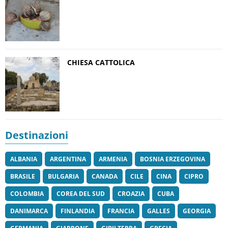
CHIESA CATTOLICA
Destinazioni
ALBANIA
ARGENTINA
ARMENIA
BOSNIA ERZEGOVINA
BRASILE
BULGARIA
CANADA
CILE
CINA
CIPRO
COLOMBIA
COREA DEL SUD
CROAZIA
CUBA
DANIMARCA
FINLANDIA
FRANCIA
GALLES
GEORGIA