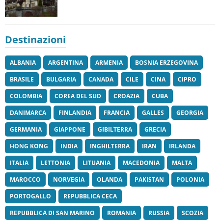
Destinazioni
ALBANIA
ARGENTINA
ARMENIA
BOSNIA ERZEGOVINA
BRASILE
BULGARIA
CANADA
CILE
CINA
CIPRO
COLOMBIA
COREA DEL SUD
CROAZIA
CUBA
DANIMARCA
FINLANDIA
FRANCIA
GALLES
GEORGIA
GERMANIA
GIAPPONE
GIBILTERRA
GRECIA
HONG KONG
INDIA
INGHILTERRA
IRAN
IRLANDA
ITALIA
LETTONIA
LITUANIA
MACEDONIA
MALTA
MAROCCO
NORVEGIA
OLANDA
PAKISTAN
POLONIA
PORTOGALLO
REPUBBLICA CECA
REPUBBLICA DI SAN MARINO
ROMANIA
RUSSIA
SCOZIA