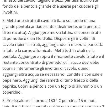
rimasto del cavolo, taglialo a pezzi per distribuirlo sul
fondo della pentola grande che userai per cuocere gli
involtini.
5. Metti uno strato di cavolo tritato sul fondo di una
grande pentola antiaderente (idealmente, una pentola
di terracotta). Aggiungere mezza lattina di concentrato
di pomodoro e un filo d’olio. Disporre gli involtini di
cavolo ripieni a strati, aggiungendo in mezzo la pancetta
tritata o la carne affumicata. Metti tutti i rotoli nella
pentola. Aggiungere sopra il rimanente cavolo tritato e il
restante concentrato di pomodoro. Il succo dovrebbe
coprire interamente gli involtini di cavolo, quindi
aggiungi altra acqua se necessario. Conditela con sale e
pepe nero. Aggiungi dei rametti di timo fresco o della
paprika. Copri la pentola con un foglio di alluminio o un
coperchio.
6. Preriscaldare il forno a 180 ° C per circa 15 minuti,
quindi mettere la pentola nel forno e cuocere per circa 2