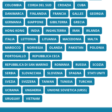
COLOMBIA
COREA DEL SUD
CROAZIA
CUBA
DANIMARCA
FINLANDIA
FRANCIA
GALLES
GEORGIA
GERMANIA
GIAPPONE
GIBILTERRA
GRECIA
HONG KONG
INDIA
INGHILTERRA
IRAN
IRLANDA
ITALIA
LETTONIA
LITUANIA
MACEDONIA
MALTA
MAROCCO
NORVEGIA
OLANDA
PAKISTAN
POLONIA
PORTOGALLO
REPUBBLICA CECA
REPUBBLICA DI SAN MARINO
ROMANIA
RUSSIA
SCOZIA
SERBIA
SLOVACCHIA
SLOVENIA
SPAGNA
STATI UNITI
SVEZIA
SVIZZERA
TAIWAN
TUNISIA
TURCHIA
UCRAINA
UNGHERIA
UNIONE SOVIETICA (URSS)
URUGUAY
VIETNAM