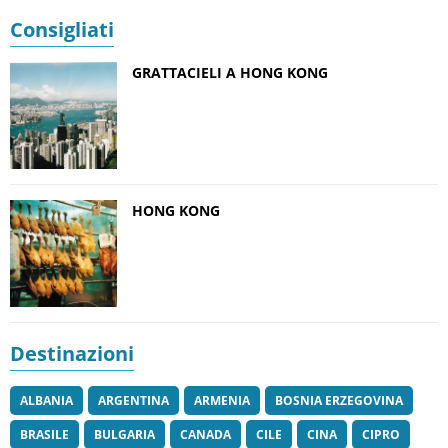
Consigliati
GRATTACIELI A HONG KONG
HONG KONG
Destinazioni
ALBANIA
ARGENTINA
ARMENIA
BOSNIA ERZEGOVINA
BRASILE
BULGARIA
CANADA
CILE
CINA
CIPRO