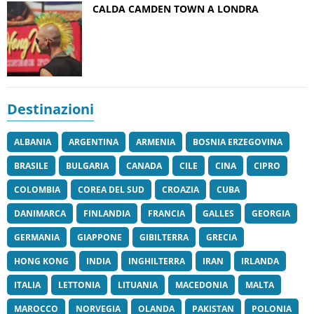
CALDA CAMDEN TOWN A LONDRA
Destinazioni
ALBANIA
ARGENTINA
ARMENIA
BOSNIA ERZEGOVINA
BRASILE
BULGARIA
CANADA
CILE
CINA
CIPRO
COLOMBIA
COREA DEL SUD
CROAZIA
CUBA
DANIMARCA
FINLANDIA
FRANCIA
GALLES
GEORGIA
GERMANIA
GIAPPONE
GIBILTERRA
GRECIA
HONG KONG
INDIA
INGHILTERRA
IRAN
IRLANDA
ITALIA
LETTONIA
LITUANIA
MACEDONIA
MALTA
MAROCCO
NORVEGIA
OLANDA
PAKISTAN
POLONIA