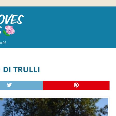
orld
 DI TRULLI