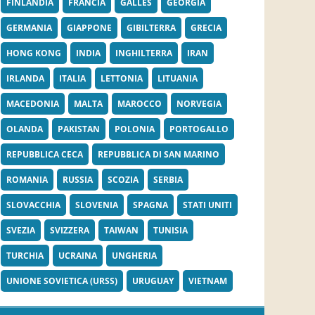
FINLANDIA
FRANCIA
GALLES
GEORGIA
GERMANIA
GIAPPONE
GIBILTERRA
GRECIA
HONG KONG
INDIA
INGHILTERRA
IRAN
IRLANDA
ITALIA
LETTONIA
LITUANIA
MACEDONIA
MALTA
MAROCCO
NORVEGIA
OLANDA
PAKISTAN
POLONIA
PORTOGALLO
REPUBBLICA CECA
REPUBBLICA DI SAN MARINO
ROMANIA
RUSSIA
SCOZIA
SERBIA
SLOVACCHIA
SLOVENIA
SPAGNA
STATI UNITI
SVEZIA
SVIZZERA
TAIWAN
TUNISIA
TURCHIA
UCRAINA
UNGHERIA
UNIONE SOVIETICA (URSS)
URUGUAY
VIETNAM