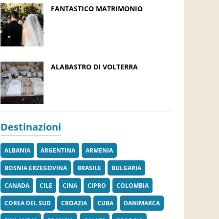
FANTASTICO MATRIMONIO
ALABASTRO DI VOLTERRA
Destinazioni
ALBANIA
ARGENTINA
ARMENIA
BOSNIA ERZEGOVINA
BRASILE
BULGARIA
CANADA
CILE
CINA
CIPRO
COLOMBIA
COREA DEL SUD
CROAZIA
CUBA
DANIMARCA