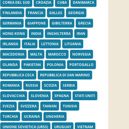
COREA DEL SUD
CROAZIA
CUBA
DANIMARCA
FINLANDIA
FRANCIA
GALLES
GEORGIA
GERMANIA
GIAPPONE
GIBILTERRA
GRECIA
HONG KONG
INDIA
INGHILTERRA
IRAN
IRLANDA
ITALIA
LETTONIA
LITUANIA
MACEDONIA
MALTA
MAROCCO
NORVEGIA
OLANDA
PAKISTAN
POLONIA
PORTOGALLO
REPUBBLICA CECA
REPUBBLICA DI SAN MARINO
ROMANIA
RUSSIA
SCOZIA
SERBIA
SLOVACCHIA
SLOVENIA
SPAGNA
STATI UNITI
SVEZIA
SVIZZERA
TAIWAN
TUNISIA
TURCHIA
UCRAINA
UNGHERIA
UNIONE SOVIETICA (URSS)
URUGUAY
VIETNAM