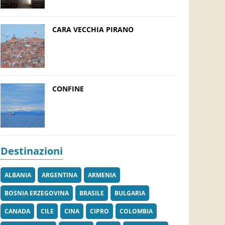
CARA VECCHIA PIRANO
CONFINE
Destinazioni
ALBANIA
ARGENTINA
ARMENIA
BOSNIA ERZEGOVINA
BRASILE
BULGARIA
CANADA
CILE
CINA
CIPRO
COLOMBIA