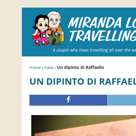
A couple who loves travelling all over the w
›
›
Un dipinto di Raffaello
Home
Italia
UN DIPINTO DI RAFFAE