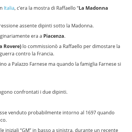
in
Italia
, c’era la mostra di Raffaello “
La Madonna
ressione assente dipinti sotto la Madonna.
iginariamente era a
Piacenza
.
la Rovere)
lo commissionò a Raffaello per dimostare la
 guerra contro la Francia.
vicino a Palazzo Farnese ma quando la famiglia Farnese si
gono confrontati i due dipinti.
 fosse venduto probabilmente intorno al 1697 quando
cco.
e iniziali “GM” in basso a sinistra, durante un recente