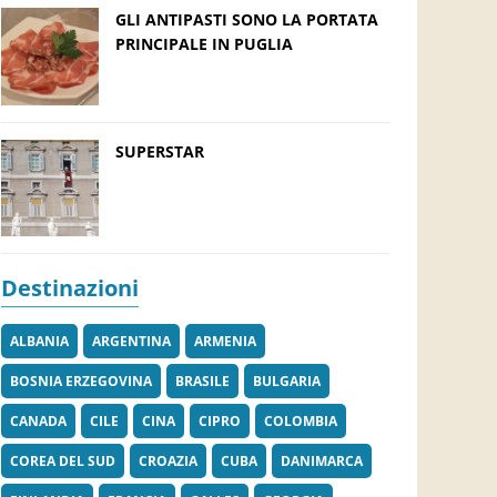
GLI ANTIPASTI SONO LA PORTATA
PRINCIPALE IN PUGLIA
SUPERSTAR
Destinazioni
ALBANIA
ARGENTINA
ARMENIA
BOSNIA ERZEGOVINA
BRASILE
BULGARIA
CANADA
CILE
CINA
CIPRO
COLOMBIA
COREA DEL SUD
CROAZIA
CUBA
DANIMARCA