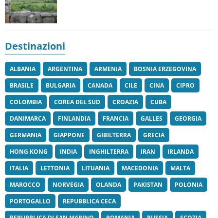
Destinazioni
ALBANIA
ARGENTINA
ARMENIA
BOSNIA ERZEGOVINA
BRASILE
BULGARIA
CANADA
CILE
CINA
CIPRO
COLOMBIA
COREA DEL SUD
CROAZIA
CUBA
DANIMARCA
FINLANDIA
FRANCIA
GALLES
GEORGIA
GERMANIA
GIAPPONE
GIBILTERRA
GRECIA
HONG KONG
INDIA
INGHILTERRA
IRAN
IRLANDA
ITALIA
LETTONIA
LITUANIA
MACEDONIA
MALTA
MAROCCO
NORVEGIA
OLANDA
PAKISTAN
POLONIA
PORTOGALLO
REPUBBLICA CECA
REPUBBLICA DI SAN MARINO
ROMANIA
RUSSIA
SCOZIA