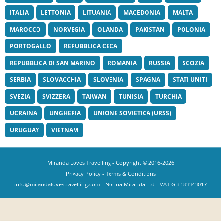
ITALIA
LETTONIA
LITUANIA
MACEDONIA
MALTA
MAROCCO
NORVEGIA
OLANDA
PAKISTAN
POLONIA
PORTOGALLO
REPUBBLICA CECA
REPUBBLICA DI SAN MARINO
ROMANIA
RUSSIA
SCOZIA
SERBIA
SLOVACCHIA
SLOVENIA
SPAGNA
STATI UNITI
SVEZIA
SVIZZERA
TAIWAN
TUNISIA
TURCHIA
UCRAINA
UNGHERIA
UNIONE SOVIETICA (URSS)
URUGUAY
VIETNAM
Miranda Loves Travelling
- Copyright © 2016-2026
Privacy Policy
-
Terms & Conditions
info@mirandalovestravelling.com
- Nonna Miranda Ltd - VAT GB 183343017