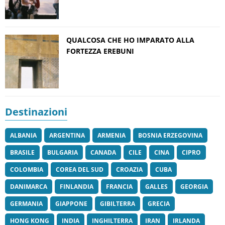
QUALCOSA CHE HO IMPARATO ALLA
FORTEZZA EREBUNI
Destinazioni
ALBANIA
ARGENTINA
ARMENIA
BOSNIA ERZEGOVINA
BRASILE
BULGARIA
CANADA
CILE
CINA
CIPRO
COLOMBIA
COREA DEL SUD
CROAZIA
CUBA
DANIMARCA
FINLANDIA
FRANCIA
GALLES
GEORGIA
GERMANIA
GIAPPONE
GIBILTERRA
GRECIA
HONG KONG
INDIA
INGHILTERRA
IRAN
IRLANDA