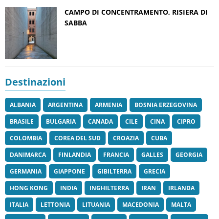
CAMPO DI CONCENTRAMENTO, RISIERA DI
SABBA
Destinazioni
ALBANIA
ARGENTINA
ARMENIA
BOSNIA ERZEGOVINA
BRASILE
BULGARIA
CANADA
CILE
CINA
CIPRO
COLOMBIA
COREA DEL SUD
CROAZIA
CUBA
DANIMARCA
FINLANDIA
FRANCIA
GALLES
GEORGIA
GERMANIA
GIAPPONE
GIBILTERRA
GRECIA
HONG KONG
INDIA
INGHILTERRA
IRAN
IRLANDA
ITALIA
LETTONIA
LITUANIA
MACEDONIA
MALTA