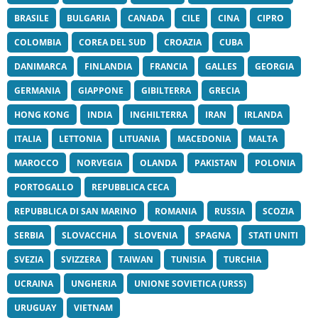
BRASILE
BULGARIA
CANADA
CILE
CINA
CIPRO
COLOMBIA
COREA DEL SUD
CROAZIA
CUBA
DANIMARCA
FINLANDIA
FRANCIA
GALLES
GEORGIA
GERMANIA
GIAPPONE
GIBILTERRA
GRECIA
HONG KONG
INDIA
INGHILTERRA
IRAN
IRLANDA
ITALIA
LETTONIA
LITUANIA
MACEDONIA
MALTA
MAROCCO
NORVEGIA
OLANDA
PAKISTAN
POLONIA
PORTOGALLO
REPUBBLICA CECA
REPUBBLICA DI SAN MARINO
ROMANIA
RUSSIA
SCOZIA
SERBIA
SLOVACCHIA
SLOVENIA
SPAGNA
STATI UNITI
SVEZIA
SVIZZERA
TAIWAN
TUNISIA
TURCHIA
UCRAINA
UNGHERIA
UNIONE SOVIETICA (URSS)
URUGUAY
VIETNAM