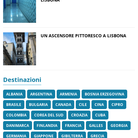
UN ASCENSORE PITTORESCO A LISBONA
Destinazioni
ALBANIA
ARGENTINA
ARMENIA
BOSNIA ERZEGOVINA
BRASILE
BULGARIA
CANADA
CILE
CINA
CIPRO
COLOMBIA
COREA DEL SUD
CROAZIA
CUBA
DANIMARCA
FINLANDIA
FRANCIA
GALLES
GEORGIA
GERMANIA
GIAPPONE
GIBILTERRA
GRECIA