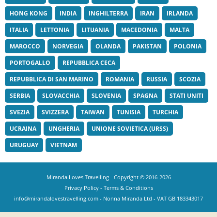
HONG KONG
INDIA
INGHILTERRA
IRAN
IRLANDA
ITALIA
LETTONIA
LITUANIA
MACEDONIA
MALTA
MAROCCO
NORVEGIA
OLANDA
PAKISTAN
POLONIA
PORTOGALLO
REPUBBLICA CECA
REPUBBLICA DI SAN MARINO
ROMANIA
RUSSIA
SCOZIA
SERBIA
SLOVACCHIA
SLOVENIA
SPAGNA
STATI UNITI
SVEZIA
SVIZZERA
TAIWAN
TUNISIA
TURCHIA
UCRAINA
UNGHERIA
UNIONE SOVIETICA (URSS)
URUGUAY
VIETNAM
Miranda Loves Travelling
- Copyright © 2016-2026
Privacy Policy
-
Terms & Conditions
info@mirandalovestravelling.com
- Nonna Miranda Ltd - VAT GB 183343017