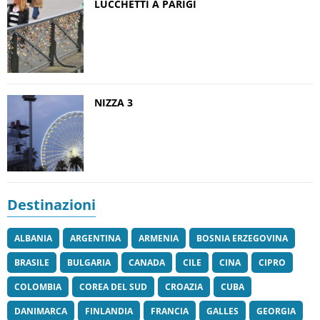
LUCCHETTI A PARIGI
NIZZA 3
Destinazioni
ALBANIA
ARGENTINA
ARMENIA
BOSNIA ERZEGOVINA
BRASILE
BULGARIA
CANADA
CILE
CINA
CIPRO
COLOMBIA
COREA DEL SUD
CROAZIA
CUBA
DANIMARCA
FINLANDIA
FRANCIA
GALLES
GEORGIA