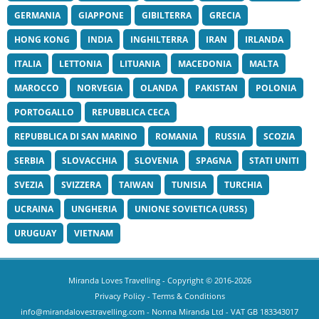
GERMANIA
GIAPPONE
GIBILTERRA
GRECIA
HONG KONG
INDIA
INGHILTERRA
IRAN
IRLANDA
ITALIA
LETTONIA
LITUANIA
MACEDONIA
MALTA
MAROCCO
NORVEGIA
OLANDA
PAKISTAN
POLONIA
PORTOGALLO
REPUBBLICA CECA
REPUBBLICA DI SAN MARINO
ROMANIA
RUSSIA
SCOZIA
SERBIA
SLOVACCHIA
SLOVENIA
SPAGNA
STATI UNITI
SVEZIA
SVIZZERA
TAIWAN
TUNISIA
TURCHIA
UCRAINA
UNGHERIA
UNIONE SOVIETICA (URSS)
URUGUAY
VIETNAM
Miranda Loves Travelling
- Copyright © 2016-2026
Privacy Policy
-
Terms & Conditions
info@mirandalovestravelling.com
- Nonna Miranda Ltd - VAT GB 183343017