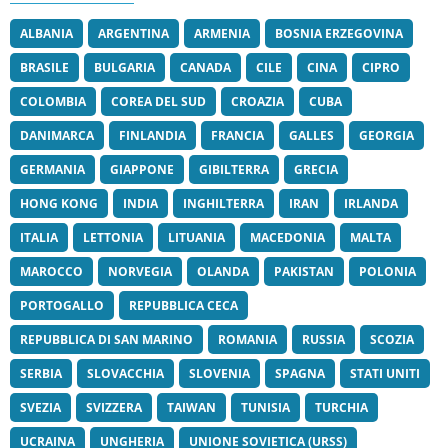
ALBANIA
ARGENTINA
ARMENIA
BOSNIA ERZEGOVINA
BRASILE
BULGARIA
CANADA
CILE
CINA
CIPRO
COLOMBIA
COREA DEL SUD
CROAZIA
CUBA
DANIMARCA
FINLANDIA
FRANCIA
GALLES
GEORGIA
GERMANIA
GIAPPONE
GIBILTERRA
GRECIA
HONG KONG
INDIA
INGHILTERRA
IRAN
IRLANDA
ITALIA
LETTONIA
LITUANIA
MACEDONIA
MALTA
MAROCCO
NORVEGIA
OLANDA
PAKISTAN
POLONIA
PORTOGALLO
REPUBBLICA CECA
REPUBBLICA DI SAN MARINO
ROMANIA
RUSSIA
SCOZIA
SERBIA
SLOVACCHIA
SLOVENIA
SPAGNA
STATI UNITI
SVEZIA
SVIZZERA
TAIWAN
TUNISIA
TURCHIA
UCRAINA
UNGHERIA
UNIONE SOVIETICA (URSS)