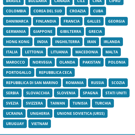
BRASILE
BULGARIA
CANADA
CILE
CINA
CIPRO
COLOMBIA
COREA DEL SUD
CROAZIA
CUBA
DANIMARCA
FINLANDIA
FRANCIA
GALLES
GEORGIA
GERMANIA
GIAPPONE
GIBILTERRA
GRECIA
HONG KONG
INDIA
INGHILTERRA
IRAN
IRLANDA
ITALIA
LETTONIA
LITUANIA
MACEDONIA
MALTA
MAROCCO
NORVEGIA
OLANDA
PAKISTAN
POLONIA
PORTOGALLO
REPUBBLICA CECA
REPUBBLICA DI SAN MARINO
ROMANIA
RUSSIA
SCOZIA
SERBIA
SLOVACCHIA
SLOVENIA
SPAGNA
STATI UNITI
SVEZIA
SVIZZERA
TAIWAN
TUNISIA
TURCHIA
UCRAINA
UNGHERIA
UNIONE SOVIETICA (URSS)
URUGUAY
VIETNAM