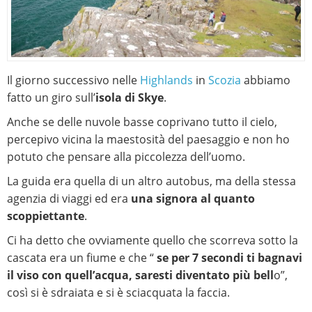
Il giorno successivo nelle
Highlands
in
Scozia
abbiamo
fatto un giro sull’
isola di Skye
.
Anche se delle nuvole basse coprivano tutto il cielo,
percepivo vicina la maestosità del paesaggio e non ho
potuto che pensare alla piccolezza dell’uomo.
La guida era quella di un altro autobus, ma della stessa
agenzia di viaggi ed era
una signora al quanto
scoppiettante
.
Ci ha detto che ovviamente quello che scorreva sotto la
cascata era un fiume e che “
se per 7 secondi ti bagnavi
il viso con quell’acqua, saresti diventato più bell
o”,
così si è sdraiata e si è sciacquata la faccia.