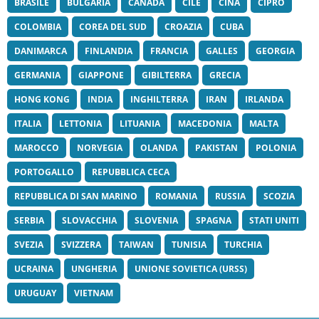
BRASILE
BULGARIA
CANADA
CILE
CINA
CIPRO
COLOMBIA
COREA DEL SUD
CROAZIA
CUBA
DANIMARCA
FINLANDIA
FRANCIA
GALLES
GEORGIA
GERMANIA
GIAPPONE
GIBILTERRA
GRECIA
HONG KONG
INDIA
INGHILTERRA
IRAN
IRLANDA
ITALIA
LETTONIA
LITUANIA
MACEDONIA
MALTA
MAROCCO
NORVEGIA
OLANDA
PAKISTAN
POLONIA
PORTOGALLO
REPUBBLICA CECA
REPUBBLICA DI SAN MARINO
ROMANIA
RUSSIA
SCOZIA
SERBIA
SLOVACCHIA
SLOVENIA
SPAGNA
STATI UNITI
SVEZIA
SVIZZERA
TAIWAN
TUNISIA
TURCHIA
UCRAINA
UNGHERIA
UNIONE SOVIETICA (URSS)
URUGUAY
VIETNAM