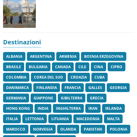
Destinazioni
ALBANIA
ARGENTINA
ARMENIA
BOSNIA ERZEGOVINA
BRASILE
BULGARIA
CANADA
CILE
CINA
CIPRO
COLOMBIA
COREA DEL SUD
CROAZIA
CUBA
DANIMARCA
FINLANDIA
FRANCIA
GALLES
GEORGIA
GERMANIA
GIAPPONE
GIBILTERRA
GRECIA
HONG KONG
INDIA
INGHILTERRA
IRAN
IRLANDA
ITALIA
LETTONIA
LITUANIA
MACEDONIA
MALTA
MAROCCO
NORVEGIA
OLANDA
PAKISTAN
POLONIA