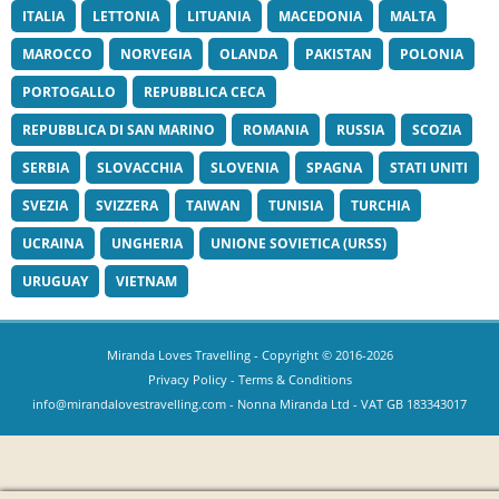
ITALIA
LETTONIA
LITUANIA
MACEDONIA
MALTA
MAROCCO
NORVEGIA
OLANDA
PAKISTAN
POLONIA
PORTOGALLO
REPUBBLICA CECA
REPUBBLICA DI SAN MARINO
ROMANIA
RUSSIA
SCOZIA
SERBIA
SLOVACCHIA
SLOVENIA
SPAGNA
STATI UNITI
SVEZIA
SVIZZERA
TAIWAN
TUNISIA
TURCHIA
UCRAINA
UNGHERIA
UNIONE SOVIETICA (URSS)
URUGUAY
VIETNAM
Miranda Loves Travelling
- Copyright © 2016-2026
Privacy Policy
-
Terms & Conditions
info@mirandalovestravelling.com
- Nonna Miranda Ltd - VAT GB 183343017