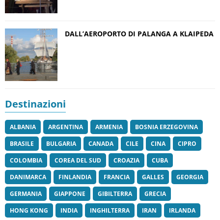
DALL’AEROPORTO DI PALANGA A KLAIPEDA
Destinazioni
ALBANIA
ARGENTINA
ARMENIA
BOSNIA ERZEGOVINA
BRASILE
BULGARIA
CANADA
CILE
CINA
CIPRO
COLOMBIA
COREA DEL SUD
CROAZIA
CUBA
DANIMARCA
FINLANDIA
FRANCIA
GALLES
GEORGIA
GERMANIA
GIAPPONE
GIBILTERRA
GRECIA
HONG KONG
INDIA
INGHILTERRA
IRAN
IRLANDA