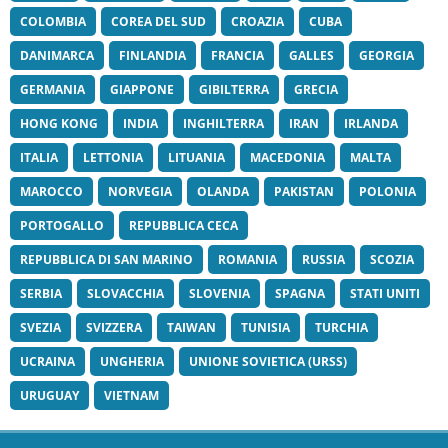
COLOMBIA
COREA DEL SUD
CROAZIA
CUBA
DANIMARCA
FINLANDIA
FRANCIA
GALLES
GEORGIA
GERMANIA
GIAPPONE
GIBILTERRA
GRECIA
HONG KONG
INDIA
INGHILTERRA
IRAN
IRLANDA
ITALIA
LETTONIA
LITUANIA
MACEDONIA
MALTA
MAROCCO
NORVEGIA
OLANDA
PAKISTAN
POLONIA
PORTOGALLO
REPUBBLICA CECA
REPUBBLICA DI SAN MARINO
ROMANIA
RUSSIA
SCOZIA
SERBIA
SLOVACCHIA
SLOVENIA
SPAGNA
STATI UNITI
SVEZIA
SVIZZERA
TAIWAN
TUNISIA
TURCHIA
UCRAINA
UNGHERIA
UNIONE SOVIETICA (URSS)
URUGUAY
VIETNAM