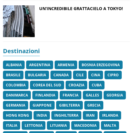
UN’INCREDIBILE GRATTACIELO A TOKYO!
Destinazioni
ALBANIA
ARGENTINA
ARMENIA
BOSNIA ERZEGOVINA
BRASILE
BULGARIA
CANADA
CILE
CINA
CIPRO
COLOMBIA
COREA DEL SUD
CROAZIA
CUBA
DANIMARCA
FINLANDIA
FRANCIA
GALLES
GEORGIA
GERMANIA
GIAPPONE
GIBILTERRA
GRECIA
HONG KONG
INDIA
INGHILTERRA
IRAN
IRLANDA
ITALIA
LETTONIA
LITUANIA
MACEDONIA
MALTA