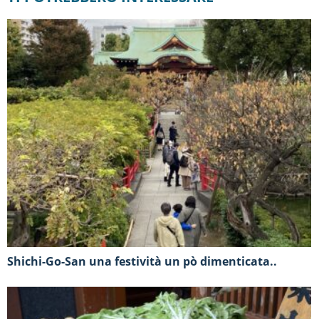
Shichi-Go-San una festività un pò dimenticata..