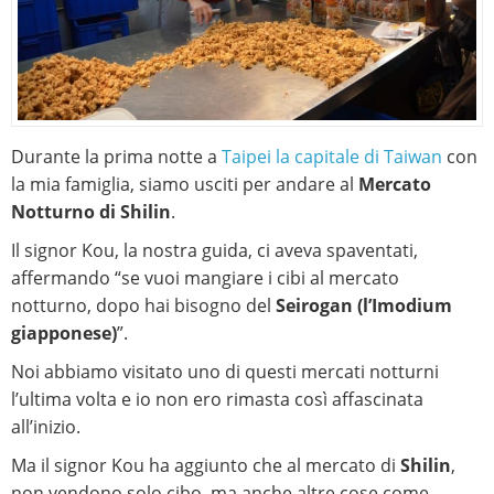
Durante la prima notte a
Taipei la capitale di Taiwan
con
la mia famiglia, siamo usciti per andare al
Mercato
Notturno di Shilin
.
Il signor Kou, la nostra guida, ci aveva spaventati,
affermando “se vuoi mangiare i cibi al mercato
notturno, dopo hai bisogno del
Seirogan (l’Imodium
giapponese)
”.
Noi abbiamo visitato uno di questi mercati notturni
l’ultima volta e io non ero rimasta così affascinata
all’inizio.
Ma il signor Kou ha aggiunto che al mercato di
Shilin
,
non vendono solo cibo, ma anche altre cose come