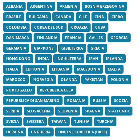
ALBANIA
ARGENTINA
ARMENIA
BOSNIA ERZEGOVINA
BRASILE
BULGARIA
CANADA
CILE
CINA
CIPRO
COLOMBIA
COREA DEL SUD
CROAZIA
CUBA
DANIMARCA
FINLANDIA
FRANCIA
GALLES
GEORGIA
GERMANIA
GIAPPONE
GIBILTERRA
GRECIA
HONG KONG
INDIA
INGHILTERRA
IRAN
IRLANDA
ITALIA
LETTONIA
LITUANIA
MACEDONIA
MALTA
MAROCCO
NORVEGIA
OLANDA
PAKISTAN
POLONIA
PORTOGALLO
REPUBBLICA CECA
REPUBBLICA DI SAN MARINO
ROMANIA
RUSSIA
SCOZIA
SERBIA
SLOVACCHIA
SLOVENIA
SPAGNA
STATI UNITI
SVEZIA
SVIZZERA
TAIWAN
TUNISIA
TURCHIA
UCRAINA
UNGHERIA
UNIONE SOVIETICA (URSS)