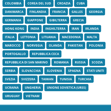
COLOMBIA
COREA DEL SUD
CROAZIA
CUBA
DANIMARCA
FINLANDIA
FRANCIA
GALLES
GEORGIA
GERMANIA
GIAPPONE
GIBILTERRA
GRECIA
HONG KONG
INDIA
INGHILTERRA
IRAN
IRLANDA
ITALIA
LETTONIA
LITUANIA
MACEDONIA
MALTA
MAROCCO
NORVEGIA
OLANDA
PAKISTAN
POLONIA
PORTOGALLO
REPUBBLICA CECA
REPUBBLICA DI SAN MARINO
ROMANIA
RUSSIA
SCOZIA
SERBIA
SLOVACCHIA
SLOVENIA
SPAGNA
STATI UNITI
SVEZIA
SVIZZERA
TAIWAN
TUNISIA
TURCHIA
UCRAINA
UNGHERIA
UNIONE SOVIETICA (URSS)
URUGUAY
VIETNAM