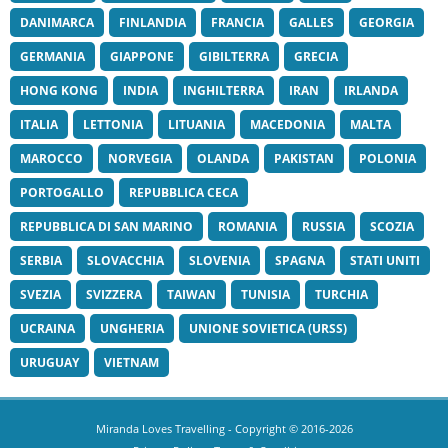
DANIMARCA
FINLANDIA
FRANCIA
GALLES
GEORGIA
GERMANIA
GIAPPONE
GIBILTERRA
GRECIA
HONG KONG
INDIA
INGHILTERRA
IRAN
IRLANDA
ITALIA
LETTONIA
LITUANIA
MACEDONIA
MALTA
MAROCCO
NORVEGIA
OLANDA
PAKISTAN
POLONIA
PORTOGALLO
REPUBBLICA CECA
REPUBBLICA DI SAN MARINO
ROMANIA
RUSSIA
SCOZIA
SERBIA
SLOVACCHIA
SLOVENIA
SPAGNA
STATI UNITI
SVEZIA
SVIZZERA
TAIWAN
TUNISIA
TURCHIA
UCRAINA
UNGHERIA
UNIONE SOVIETICA (URSS)
URUGUAY
VIETNAM
Miranda Loves Travelling
- Copyright © 2016-2026