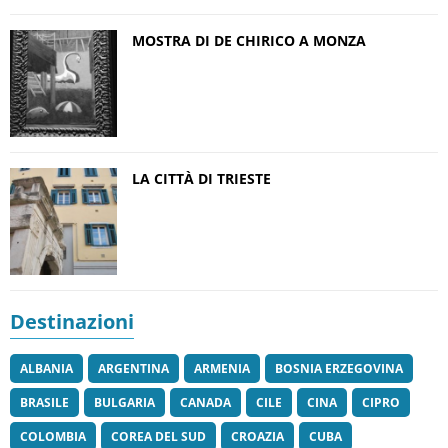
MOSTRA DI DE CHIRICO A MONZA
LA CITTÀ DI TRIESTE
Destinazioni
ALBANIA
ARGENTINA
ARMENIA
BOSNIA ERZEGOVINA
BRASILE
BULGARIA
CANADA
CILE
CINA
CIPRO
COLOMBIA
COREA DEL SUD
CROAZIA
CUBA