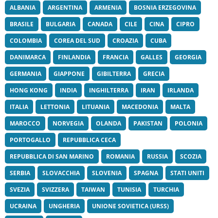
ALBANIA
ARGENTINA
ARMENIA
BOSNIA ERZEGOVINA
BRASILE
BULGARIA
CANADA
CILE
CINA
CIPRO
COLOMBIA
COREA DEL SUD
CROAZIA
CUBA
DANIMARCA
FINLANDIA
FRANCIA
GALLES
GEORGIA
GERMANIA
GIAPPONE
GIBILTERRA
GRECIA
HONG KONG
INDIA
INGHILTERRA
IRAN
IRLANDA
ITALIA
LETTONIA
LITUANIA
MACEDONIA
MALTA
MAROCCO
NORVEGIA
OLANDA
PAKISTAN
POLONIA
PORTOGALLO
REPUBBLICA CECA
REPUBBLICA DI SAN MARINO
ROMANIA
RUSSIA
SCOZIA
SERBIA
SLOVACCHIA
SLOVENIA
SPAGNA
STATI UNITI
SVEZIA
SVIZZERA
TAIWAN
TUNISIA
TURCHIA
UCRAINA
UNGHERIA
UNIONE SOVIETICA (URSS)