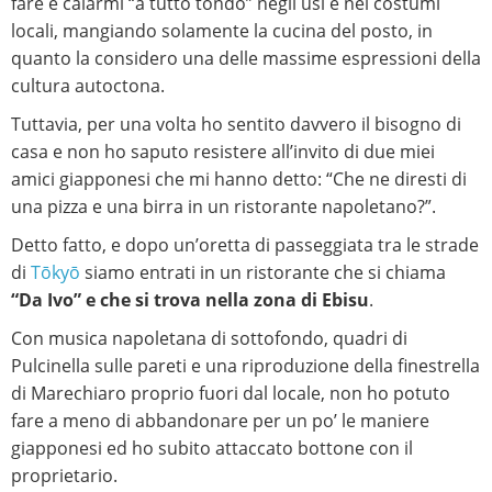
fare è calarmi “a tutto tondo” negli usi e nei costumi
locali, mangiando solamente la cucina del posto, in
quanto la considero una delle massime espressioni della
cultura autoctona.
Tuttavia, per una volta ho sentito davvero il bisogno di
casa e non ho saputo resistere all’invito di due miei
amici giapponesi che mi hanno detto: “Che ne diresti di
una pizza e una birra in un ristorante napoletano?”.
Detto fatto, e dopo un’oretta di passeggiata tra le strade
di
Tōkyō
siamo entrati in un ristorante che si chiama
“Da Ivo” e che si trova nella zona di Ebisu
.
Con musica napoletana di sottofondo, quadri di
Pulcinella sulle pareti e una riproduzione della finestrella
di Marechiaro proprio fuori dal locale, non ho potuto
fare a meno di abbandonare per un po’ le maniere
giapponesi ed ho subito attaccato bottone con il
proprietario.