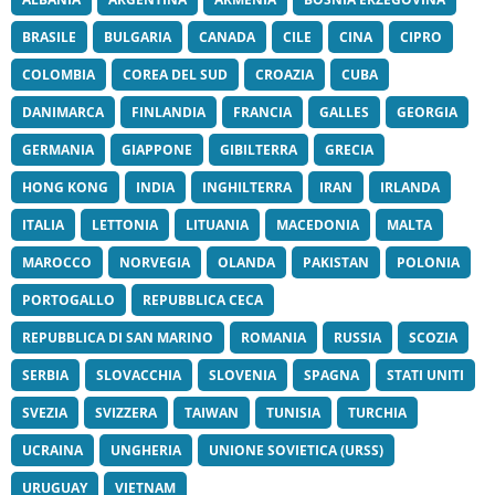
BRASILE
BULGARIA
CANADA
CILE
CINA
CIPRO
COLOMBIA
COREA DEL SUD
CROAZIA
CUBA
DANIMARCA
FINLANDIA
FRANCIA
GALLES
GEORGIA
GERMANIA
GIAPPONE
GIBILTERRA
GRECIA
HONG KONG
INDIA
INGHILTERRA
IRAN
IRLANDA
ITALIA
LETTONIA
LITUANIA
MACEDONIA
MALTA
MAROCCO
NORVEGIA
OLANDA
PAKISTAN
POLONIA
PORTOGALLO
REPUBBLICA CECA
REPUBBLICA DI SAN MARINO
ROMANIA
RUSSIA
SCOZIA
SERBIA
SLOVACCHIA
SLOVENIA
SPAGNA
STATI UNITI
SVEZIA
SVIZZERA
TAIWAN
TUNISIA
TURCHIA
UCRAINA
UNGHERIA
UNIONE SOVIETICA (URSS)
URUGUAY
VIETNAM