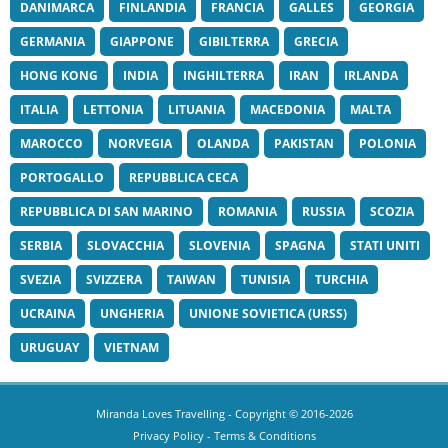
DANIMARCA
FINLANDIA
FRANCIA
GALLES
GEORGIA
GERMANIA
GIAPPONE
GIBILTERRA
GRECIA
HONG KONG
INDIA
INGHILTERRA
IRAN
IRLANDA
ITALIA
LETTONIA
LITUANIA
MACEDONIA
MALTA
MAROCCO
NORVEGIA
OLANDA
PAKISTAN
POLONIA
PORTOGALLO
REPUBBLICA CECA
REPUBBLICA DI SAN MARINO
ROMANIA
RUSSIA
SCOZIA
SERBIA
SLOVACCHIA
SLOVENIA
SPAGNA
STATI UNITI
SVEZIA
SVIZZERA
TAIWAN
TUNISIA
TURCHIA
UCRAINA
UNGHERIA
UNIONE SOVIETICA (URSS)
URUGUAY
VIETNAM
Miranda Loves Travelling
- Copyright © 2016-2026
Privacy Policy
-
Terms & Conditions