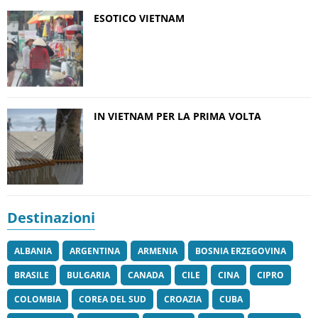
ESOTICO VIETNAM
IN VIETNAM PER LA PRIMA VOLTA
Destinazioni
ALBANIA
ARGENTINA
ARMENIA
BOSNIA ERZEGOVINA
BRASILE
BULGARIA
CANADA
CILE
CINA
CIPRO
COLOMBIA
COREA DEL SUD
CROAZIA
CUBA