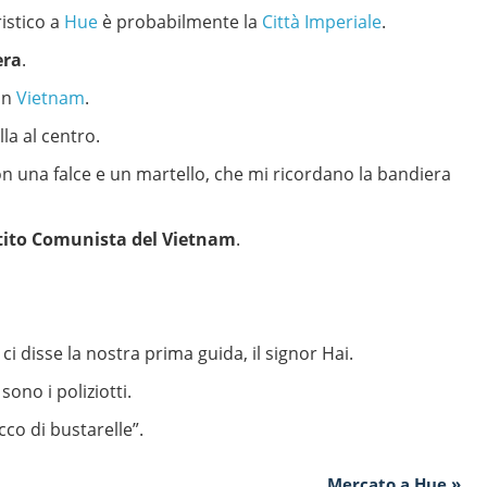
istico a
Hue
è probabilmente la
Città Imperiale
.
era
.
 in
Vietnam
.
la al centro.
n una falce e un martello, che mi ricordano la bandiera
tito Comunista del Vietnam
.
i disse la nostra prima guida, il signor Hai.
ono i poliziotti.
co di bustarelle”.
Mercato a Hue »