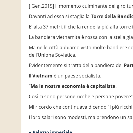
[ Gen.2015] Il momento culminante del giro tur
Davanti ad essa si staglia la
Torre della Bandi
E’ alta 37 metri, il che la rende la più alta torre
La bandiera vietnamita è rossa con la stella gial
Ma nelle città abbiamo visto molte bandiere co
dell’Unione Sovietica.
Evidentemente si tratta della bandiera del
Par
Il
Vietnam
è un paese socialista.
“
Ma la nostra economia è capitalista
.
Così ci sono persone ricche e persone povere” c
Mi ricordo che continuava dicendo “I più ricchi s
I loro salari sono modesti, ma prendono un sac
« Palazzo imperiale