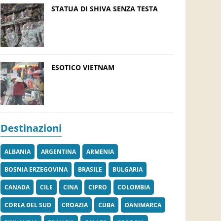
STATUA DI SHIVA SENZA TESTA
ESOTICO VIETNAM
Destinazioni
ALBANIA
ARGENTINA
ARMENIA
BOSNIA ERZEGOVINA
BRASILE
BULGARIA
CANADA
CILE
CINA
CIPRO
COLOMBIA
COREA DEL SUD
CROAZIA
CUBA
DANIMARCA