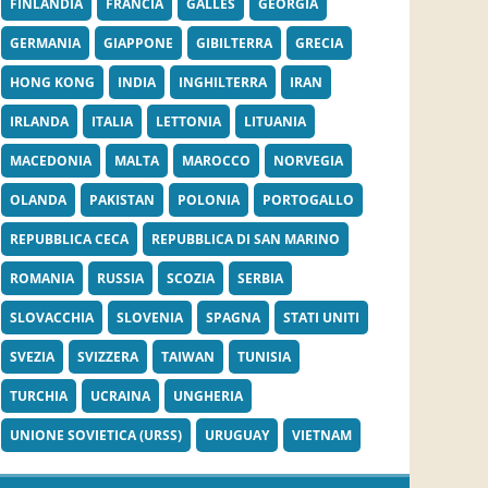
FINLANDIA
FRANCIA
GALLES
GEORGIA
GERMANIA
GIAPPONE
GIBILTERRA
GRECIA
HONG KONG
INDIA
INGHILTERRA
IRAN
IRLANDA
ITALIA
LETTONIA
LITUANIA
MACEDONIA
MALTA
MAROCCO
NORVEGIA
OLANDA
PAKISTAN
POLONIA
PORTOGALLO
REPUBBLICA CECA
REPUBBLICA DI SAN MARINO
ROMANIA
RUSSIA
SCOZIA
SERBIA
SLOVACCHIA
SLOVENIA
SPAGNA
STATI UNITI
SVEZIA
SVIZZERA
TAIWAN
TUNISIA
TURCHIA
UCRAINA
UNGHERIA
UNIONE SOVIETICA (URSS)
URUGUAY
VIETNAM