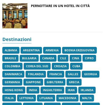
PERNOTTARE IN UN HOTEL IN CITTÀ
Destinazioni
ALBANIA
ARGENTINA
ARMENIA
BOSNIA ERZEGOVINA
BRASILE
BULGARIA
CANADA
CILE
CINA
CIPRO
COLOMBIA
COREA DEL SUD
CROAZIA
CUBA
DANIMARCA
FINLANDIA
FRANCIA
GALLES
GEORGIA
GERMANIA
GIAPPONE
GIBILTERRA
GRECIA
HONG KONG
INDIA
INGHILTERRA
IRAN
IRLANDA
ITALIA
LETTONIA
LITUANIA
MACEDONIA
MALTA