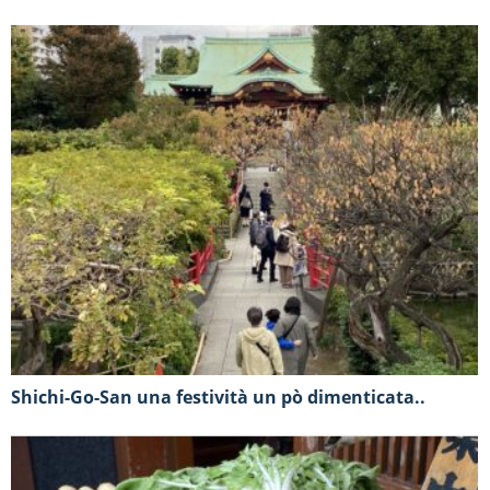
Shichi-Go-San una festività un pò dimenticata..