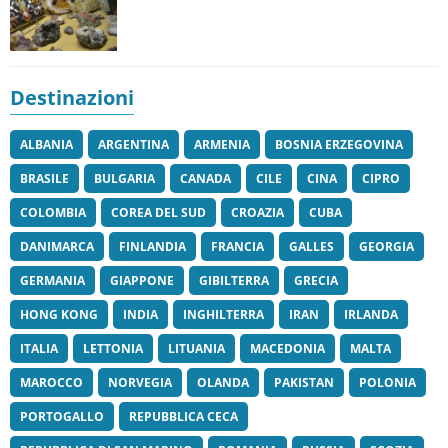
Destinazioni
ALBANIA
ARGENTINA
ARMENIA
BOSNIA ERZEGOVINA
BRASILE
BULGARIA
CANADA
CILE
CINA
CIPRO
COLOMBIA
COREA DEL SUD
CROAZIA
CUBA
DANIMARCA
FINLANDIA
FRANCIA
GALLES
GEORGIA
GERMANIA
GIAPPONE
GIBILTERRA
GRECIA
HONG KONG
INDIA
INGHILTERRA
IRAN
IRLANDA
ITALIA
LETTONIA
LITUANIA
MACEDONIA
MALTA
MAROCCO
NORVEGIA
OLANDA
PAKISTAN
POLONIA
PORTOGALLO
REPUBBLICA CECA