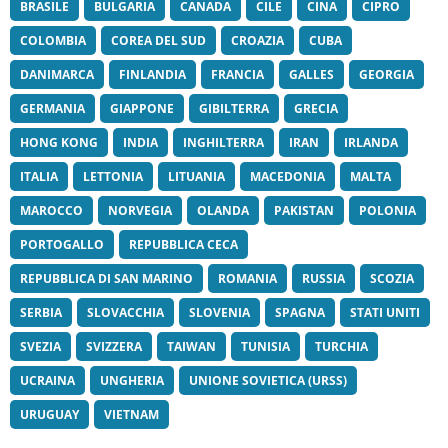
BRASILE
BULGARIA
CANADA
CILE
CINA
CIPRO
COLOMBIA
COREA DEL SUD
CROAZIA
CUBA
DANIMARCA
FINLANDIA
FRANCIA
GALLES
GEORGIA
GERMANIA
GIAPPONE
GIBILTERRA
GRECIA
HONG KONG
INDIA
INGHILTERRA
IRAN
IRLANDA
ITALIA
LETTONIA
LITUANIA
MACEDONIA
MALTA
MAROCCO
NORVEGIA
OLANDA
PAKISTAN
POLONIA
PORTOGALLO
REPUBBLICA CECA
REPUBBLICA DI SAN MARINO
ROMANIA
RUSSIA
SCOZIA
SERBIA
SLOVACCHIA
SLOVENIA
SPAGNA
STATI UNITI
SVEZIA
SVIZZERA
TAIWAN
TUNISIA
TURCHIA
UCRAINA
UNGHERIA
UNIONE SOVIETICA (URSS)
URUGUAY
VIETNAM