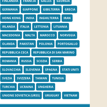
FINLANDIA
FRANCIA
GALLES
GEORGIA
GERMANIA
GIAPPONE
GIBILTERRA
GRECIA
HONG KONG
INDIA
INGHILTERRA
IRAN
IRLANDA
ITALIA
LETTONIA
LITUANIA
MACEDONIA
MALTA
MAROCCO
NORVEGIA
OLANDA
PAKISTAN
POLONIA
PORTOGALLO
REPUBBLICA CECA
REPUBBLICA DI SAN MARINO
ROMANIA
RUSSIA
SCOZIA
SERBIA
SLOVACCHIA
SLOVENIA
SPAGNA
STATI UNITI
SVEZIA
SVIZZERA
TAIWAN
TUNISIA
TURCHIA
UCRAINA
UNGHERIA
UNIONE SOVIETICA (URSS)
URUGUAY
VIETNAM