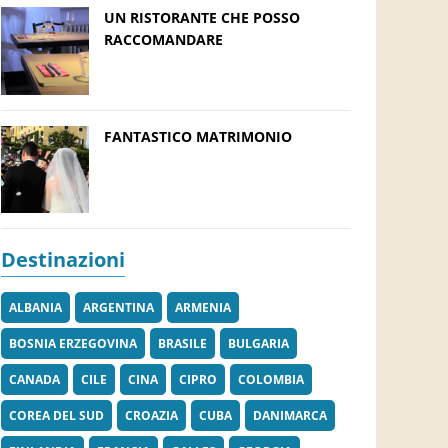
UN RISTORANTE CHE POSSO
RACCOMANDARE
FANTASTICO MATRIMONIO
Destinazioni
ALBANIA
ARGENTINA
ARMENIA
BOSNIA ERZEGOVINA
BRASILE
BULGARIA
CANADA
CILE
CINA
CIPRO
COLOMBIA
COREA DEL SUD
CROAZIA
CUBA
DANIMARCA