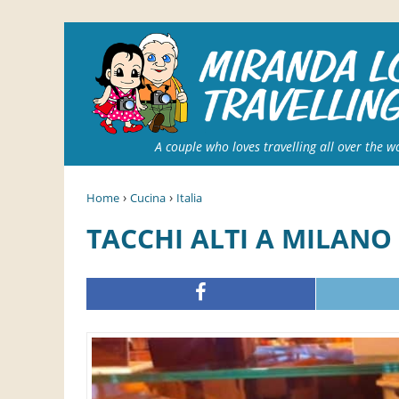
A couple who loves travelling all over the w
›
›
Home
Cucina
Italia
TACCHI ALTI A MILANO