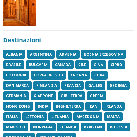
Destinazioni
ALBANIA
ARGENTINA
ARMENIA
BOSNIA ERZEGOVINA
BRASILE
BULGARIA
CANADA
CILE
CINA
CIPRO
COLOMBIA
COREA DEL SUD
CROAZIA
CUBA
DANIMARCA
FINLANDIA
FRANCIA
GALLES
GEORGIA
GERMANIA
GIAPPONE
GIBILTERRA
GRECIA
HONG KONG
INDIA
INGHILTERRA
IRAN
IRLANDA
ITALIA
LETTONIA
LITUANIA
MACEDONIA
MALTA
MAROCCO
NORVEGIA
OLANDA
PAKISTAN
POLONIA