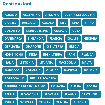
Destinazioni
ALBANIA
ARGENTINA
ARMENIA
BOSNIA ERZEGOVINA
BRASILE
BULGARIA
CANADA
CILE
CINA
CIPRO
COLOMBIA
COREA DEL SUD
CROAZIA
CUBA
DANIMARCA
FINLANDIA
FRANCIA
GALLES
GEORGIA
GERMANIA
GIAPPONE
GIBILTERRA
GRECIA
HONG KONG
INDIA
INGHILTERRA
IRAN
IRLANDA
ITALIA
LETTONIA
LITUANIA
MACEDONIA
MALTA
MAROCCO
NORVEGIA
OLANDA
PAKISTAN
POLONIA
PORTOGALLO
REPUBBLICA CECA
REPUBBLICA DI SAN MARINO
ROMANIA
RUSSIA
SCOZIA
SERBIA
SLOVACCHIA
SLOVENIA
SPAGNA
STATI UNITI
SVEZIA
SVIZZERA
TAIWAN
TUNISIA
TURCHIA