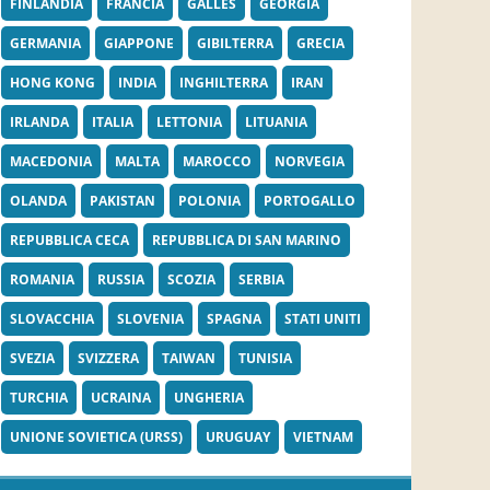
FINLANDIA
FRANCIA
GALLES
GEORGIA
GERMANIA
GIAPPONE
GIBILTERRA
GRECIA
HONG KONG
INDIA
INGHILTERRA
IRAN
IRLANDA
ITALIA
LETTONIA
LITUANIA
MACEDONIA
MALTA
MAROCCO
NORVEGIA
OLANDA
PAKISTAN
POLONIA
PORTOGALLO
REPUBBLICA CECA
REPUBBLICA DI SAN MARINO
ROMANIA
RUSSIA
SCOZIA
SERBIA
SLOVACCHIA
SLOVENIA
SPAGNA
STATI UNITI
SVEZIA
SVIZZERA
TAIWAN
TUNISIA
TURCHIA
UCRAINA
UNGHERIA
UNIONE SOVIETICA (URSS)
URUGUAY
VIETNAM