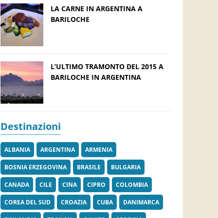
LA CARNE IN ARGENTINA A
BARILOCHE
L’ULTIMO TRAMONTO DEL 2015 A
BARILOCHE IN ARGENTINA
Destinazioni
ALBANIA
ARGENTINA
ARMENIA
BOSNIA ERZEGOVINA
BRASILE
BULGARIA
CANADA
CILE
CINA
CIPRO
COLOMBIA
COREA DEL SUD
CROAZIA
CUBA
DANIMARCA