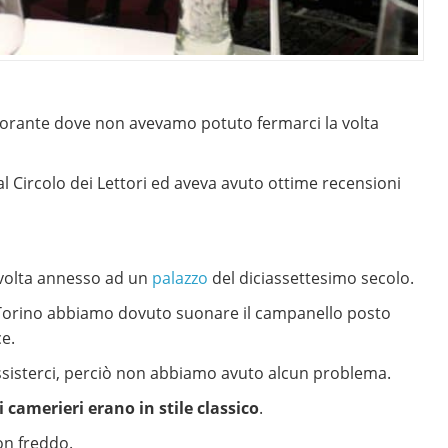
torante dove non avevamo potuto fermarci la volta
al Circolo dei Lettori ed aveva avuto ottime recensioni
ua volta annesso ad un
palazzo
del diciassettesimo secolo.
a Torino abbiamo dovuto suonare il campanello posto
ce.
ssisterci, perciò non abbiamo avuto alcun problema.
 camerieri erano in stile classico
.
on freddo.