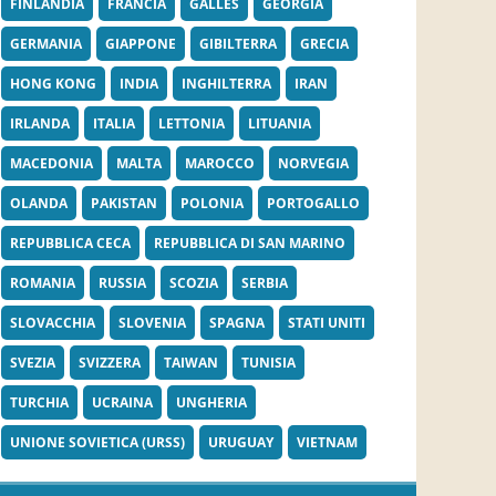
FINLANDIA
FRANCIA
GALLES
GEORGIA
GERMANIA
GIAPPONE
GIBILTERRA
GRECIA
HONG KONG
INDIA
INGHILTERRA
IRAN
IRLANDA
ITALIA
LETTONIA
LITUANIA
MACEDONIA
MALTA
MAROCCO
NORVEGIA
OLANDA
PAKISTAN
POLONIA
PORTOGALLO
REPUBBLICA CECA
REPUBBLICA DI SAN MARINO
ROMANIA
RUSSIA
SCOZIA
SERBIA
SLOVACCHIA
SLOVENIA
SPAGNA
STATI UNITI
SVEZIA
SVIZZERA
TAIWAN
TUNISIA
TURCHIA
UCRAINA
UNGHERIA
UNIONE SOVIETICA (URSS)
URUGUAY
VIETNAM