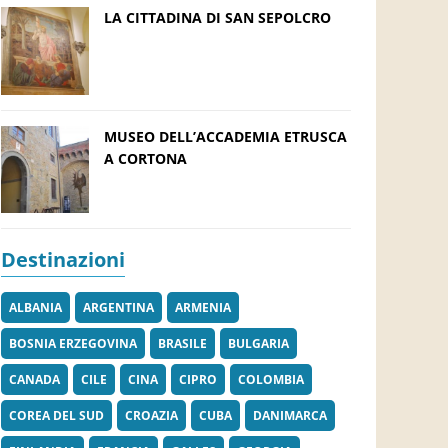
LA CITTADINA DI SAN SEPOLCRO
MUSEO DELL’ACCADEMIA ETRUSCA
A CORTONA
Destinazioni
ALBANIA
ARGENTINA
ARMENIA
BOSNIA ERZEGOVINA
BRASILE
BULGARIA
CANADA
CILE
CINA
CIPRO
COLOMBIA
COREA DEL SUD
CROAZIA
CUBA
DANIMARCA