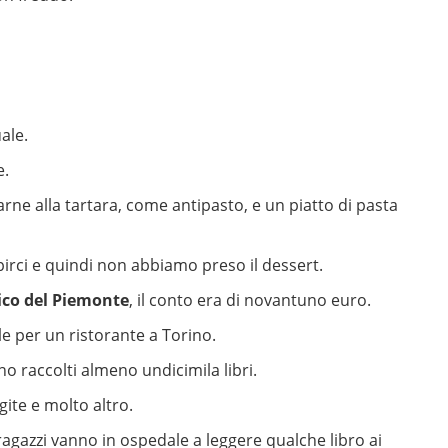
ale.
e.
arne alla tartara, come antipasto, e un piatto di pasta
pirci e quindi non abbiamo preso il dessert.
pico del Piemonte
, il conto era di novantuno euro.
e per un ristorante a Torino.
ono raccolti almeno undicimila libri.
gite e molto altro.
i ragazzi vanno in ospedale a leggere qualche libro ai